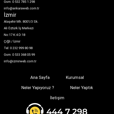
Gsm: 0 532 785 1 298
info@ankaraweb.com.tr
İzmir
Ataşehir Mh. 8001/3 Sk.
Ali Öztürk İş Merkezi
No:17 K:4 D:18
Çiğli / İzmir
Tel: 0 232 999 80 98
Gsm: 0 533 368 05 99
info@izmirweb.com.tr
Ana Sayfa
Kurumsal
Neler Yapıyoruz ?
Neler Yaptık
İletişim